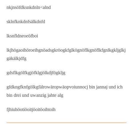
nkjnsöfdksnkdnln<alnd
sklnfknkdnfsälkdnfd
lksnfldneoeöfboi
lkjhögaoihöroeihgnöadsgkröogkfglkögnöflkgnöflkfgnlkgkljglkj
gäkälkjdfg
gdsflkgölfkgjöfklgjölkdjfögkljg
gfdkngfknfgölkgfälrowäropwäopvoiunnocj bin jannaj und ich
bin drei und uwanzig jahte alg
fjhiuhöotiöoitjöoitöoihtoih