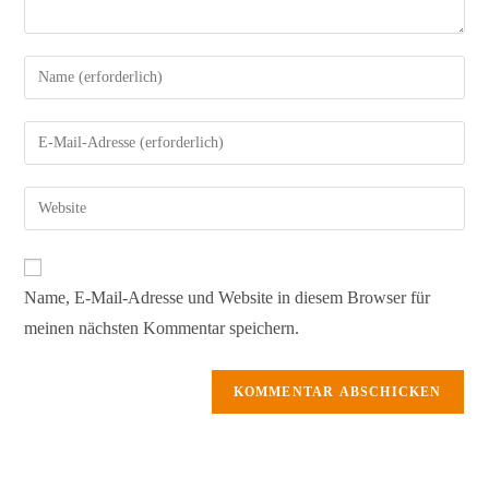
Gib
deinen
Namen
Gib
oder
deine
Benutzernamen
E-
Gib
zum
Mail-
deine
Kommentieren
Adresse
Website-
ein
zum
URL
Name, E-Mail-Adresse und Website in diesem Browser für
Kommentieren
ein
ein
meinen nächsten Kommentar speichern.
(optional)